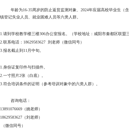
年龄为
16-35
周岁的防止返贫监测对象、
2024
年应届高校毕业生（
镇登记失业人员、就业困难人员等六类人群。
1.请到学校教学楼三楼
306
办公室报名。（学校地址：咸阳市秦都区联盟
2.联系电话：
18629583627
刘老师（微信同号）
3.报名截止到
11
月中旬。
1.身份证复印件与扫描件。
2.一寸照片
2
张（白底）。
3.符合培训条件的证明（参考培训对象中的六类人群）。
咨询电话：
13891076669（姚老师）
18629583627（刘老师）
（微信同号）